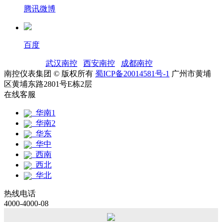
腾讯微博
百度
友情链接：
武汉南控
|
西安南控
|
成都南控
|
南控仪表集团 © 版权所有
蜀ICP备20014581号-1
广州市黄埔
区黄埔东路2801号E栋2层
在线客服
华南1
华南2
华东
华中
西南
西北
华北
热线电话
4000-4000-08