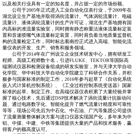
以及相关行业具有一定的知名度，并占据一定的市场份额。
公司于2005年正式进入工业自动化仪表行业，于2009年在
湖北设立生产基地并取得涡街流量计、气体涡轮流量计、电磁
流量计、液体涡轮流量计的生产许可证，湖北生产基地拥有国
内高标的准流量实验室，同时拥有静态称重法液体流量标定装
置和音速喷嘴气体流量标定装置，同时肩负着当地质量监督机
构的流量检定工作，同时标志着南控正式进入高端、智能化流
量仪表的开发、生产、销售和服务领域。
公司于2014年在广州设立企业技术研发中心，拥有研发工
程师、高级工程师数十名，引进FLUKE、TEKTOR等国际高
端测试仪器和检测设备组成的研发实验室，并与天津大学自动
化学院、华中科技大学自动化学院建立了科研合作关系，并积
极参与国家标准的制定工作，2016年参与起草了《自动化系统
嵌入式计算机控制系统》、《工业过程控制系统变送器》国家
标准的起草、制定工作。在高端仪器仪表积累了大量经验并掌
握了核心技术，先后通过DSP技术解决了涡街流量计抗振动问
题、通过电路数字化、智能化提升了燃气流量计精度和可靠性
等等，现场公司先后为中石化、中石油、广汽等集团公司提供
了流量测量整体解决方案与进口仪器实现国产化，多年来为中
铝、中煤、中建、中铁等集团提供大量的产品和技术服务，赢
得客户的额高度认可。