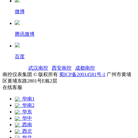
微博
腾讯微博
百度
友情链接：
武汉南控
|
西安南控
|
成都南控
|
南控仪表集团 © 版权所有
蜀ICP备20014581号-1
广州市黄埔
区黄埔东路2801号E栋2层
在线客服
华南1
华南2
华东
华中
西南
西北
华北