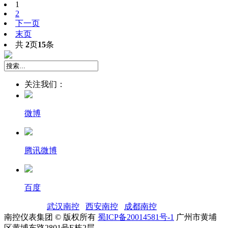
1
2
下一页
末页
共
2
页
15
条
关注我们：
微博
腾讯微博
百度
友情链接：
武汉南控
|
西安南控
|
成都南控
|
南控仪表集团 © 版权所有
蜀ICP备20014581号-1
广州市黄埔
区黄埔东路2801号E栋2层